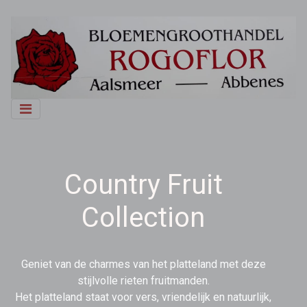
Country Fruit
Collection
Geniet van de charmes van het platteland met deze
stijlvolle rieten fruitmanden.
Het platteland staat voor vers, vriendelijk en natuurlijk,