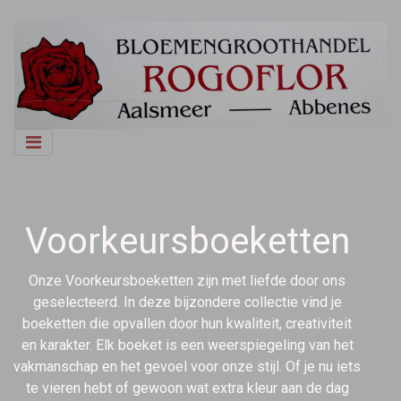
Voorkeursboeketten
Onze Voorkeursboeketten zijn met liefde door ons
geselecteerd. In deze bijzondere collectie vind je
boeketten die opvallen door hun kwaliteit, creativiteit
en karakter. Elk boeket is een weerspiegeling van het
vakmanschap en het gevoel voor onze stijl. Of je nu iets
te vieren hebt of gewoon wat extra kleur aan de dag