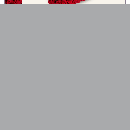
Gegoten in Betekenis staat voor de
verschillende symbolische vormen in
rouwstukken. Vormen zoals een hart, een kruis
of een ster hebben een diepere symbolische
betekenis. Wanneer we stilstaan bij het leven
van een volwassene, herdenken we de kracht
van hun liefde en de wijsheid die ze hebben
gedeeld.
Beschikbaarheid en Seizoen
Onze bloemisten maken de mooiste