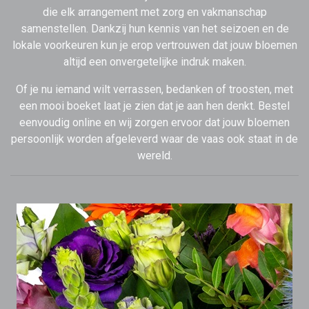
die elk arrangement met zorg en vakmanschap
samenstellen. Dankzij hun kennis van het seizoen en de
lokale voorkeuren kun je erop vertrouwen dat jouw bloemen
altijd een onvergetelijke indruk maken.
Of je nu iemand wilt verrassen, bedanken of troosten, met
een mooi boeket laat je zien dat je aan hen denkt. Bestel
eenvoudig online en wij zorgen ervoor dat jouw bloemen
persoonlijk worden afgeleverd waar de vaas ook staat in de
wereld.